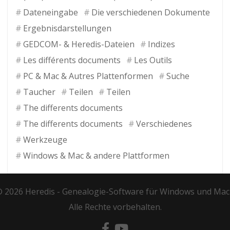
Dateneingabe
Die verschiedenen Dokumente
Ergebnisdarstellungen
GEDCOM- & Heredis-Dateien
Indizes
Les différents documents
Les Outils
PC & Mac & Autres Plattenformen
Suche
Taucher
Teilen
Teilen
The differents documents
The differents documents
Verschiedenes
Werkzeuge
Windows & Mac & andere Plattformen
 2026 Heredis -
Genealogie-Software für Windows und Mac
Alle Rechte vorbehalten.