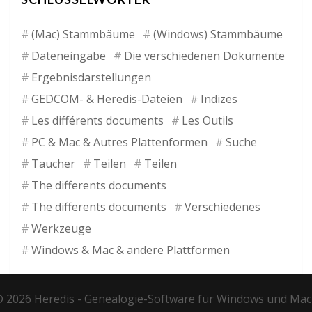
(Mac) Stammbäume
(Windows) Stammbäume
Dateneingabe
Die verschiedenen Dokumente
Ergebnisdarstellungen
GEDCOM- & Heredis-Dateien
Indizes
Les différents documents
Les Outils
PC & Mac & Autres Plattenformen
Suche
Taucher
Teilen
Teilen
The differents documents
The differents documents
Verschiedenes
Werkzeuge
Windows & Mac & andere Plattformen
 2026 Heredis -
Genealogie-Software für Windows und Mac