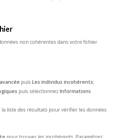
hier
données non cohérentes dans votre fichier
 avancée
puis
Les individus incohérents
;
ogiques
puis sélectionnez
Informations
la liste des résultats pour vérifier les données
nte
pour trouver les incohérents. Paramétrez