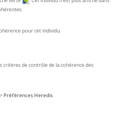
oche verte
. Cet individu n’est plus affiché dans
cohérentes.
cohérence pour cet individu.
critères de contrôle de la cohérence des
>
Préférences Heredis