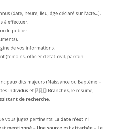
us (date, heure, lieu, âge déclaré sur l’acte…),
s à effectuer.
ou le publier.
cuments).
igine de vos informations.
(témoins, officier d’état-civil, parrain-
incipaux dits majeurs (Naissance ou Baptême –
ttes
Individus
et
Branches
, le résumé,
ssistant de recherche
.
 que vous jugez pertinents:
La date n’est ni
 est mentionné
–
Une source est attachée
–
Le