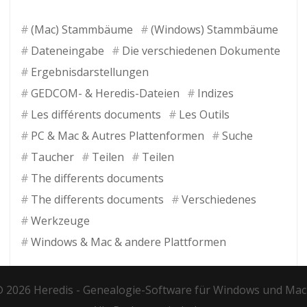
(Mac) Stammbäume
(Windows) Stammbäume
Dateneingabe
Die verschiedenen Dokumente
Ergebnisdarstellungen
GEDCOM- & Heredis-Dateien
Indizes
Les différents documents
Les Outils
PC & Mac & Autres Plattenformen
Suche
Taucher
Teilen
Teilen
The differents documents
The differents documents
Verschiedenes
Werkzeuge
Windows & Mac & andere Plattformen
 2026 Heredis -
Genealogie-Software für Windows und Mac