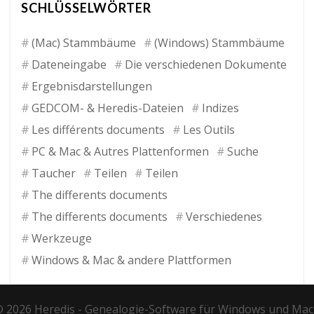
SCHLÜSSELWÖRTER
(Mac) Stammbäume
(Windows) Stammbäume
Dateneingabe
Die verschiedenen Dokumente
Ergebnisdarstellungen
GEDCOM- & Heredis-Dateien
Indizes
Les différents documents
Les Outils
PC & Mac & Autres Plattenformen
Suche
Taucher
Teilen
Teilen
The differents documents
The differents documents
Verschiedenes
Werkzeuge
Windows & Mac & andere Plattformen
 2026 Heredis -
Genealogie-Software für Windows und Mac